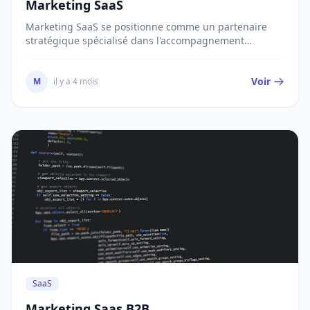
Marketing SaaS
Marketing SaaS se positionne comme un partenaire
stratégique spécialisé dans l'accompagnement
market...
Voir
M
il y a 4 mois
SaaS
Marketing Saas B2B