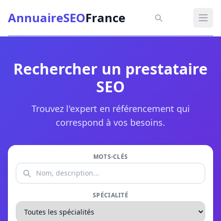
Aller au contenu principal
AnnuaireSEO
France
Annuaire SEO France
Ouvr
Rechercher un prestataire
SEO
Trouvez l'expert en référencement qui
correspond à vos besoins.
MOTS-CLÉS
SPÉCIALITÉ