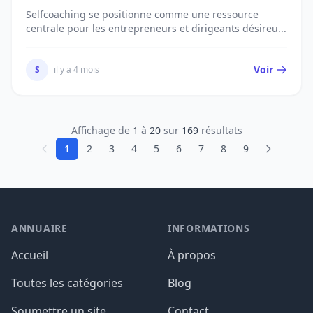
Selfcoaching se positionne comme une ressource
centrale pour les entrepreneurs et dirigeants désireu...
Voir
S
il y a 4 mois
Affichage de
1
à
20
sur
169
résultats
1
2
3
4
5
6
7
8
9
ANNUAIRE
INFORMATIONS
Accueil
À propos
Toutes les catégories
Blog
Soumettre un site
Contact